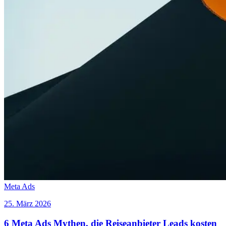
Meta Ads
25. März 2026
6 Meta Ads Mythen, die Reiseanbieter Leads kosten