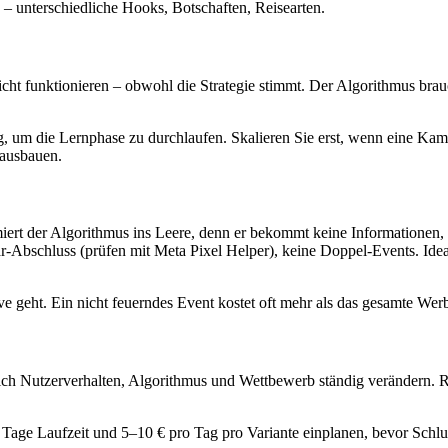
– unterschiedliche Hooks, Botschaften, Reisearten.
cht funktionieren – obwohl die Strategie stimmt. Der Algorithmus br
g, um die Lernphase zu durchlaufen. Skalieren Sie erst, wenn eine Kam
 ausbauen.
ert der Algorithmus ins Leere, denn er bekommt keine Informationen, 
r-Abschluss (prüfen mit Meta Pixel Helper), keine Doppel-Events. Idea
e geht. Ein nicht feuerndes Event kostet oft mehr als das gesamte Wer
il sich Nutzerverhalten, Algorithmus und Wettbewerb ständig verändern. 
 Tage Laufzeit und 5–10 € pro Tag pro Variante einplanen, bevor Sch