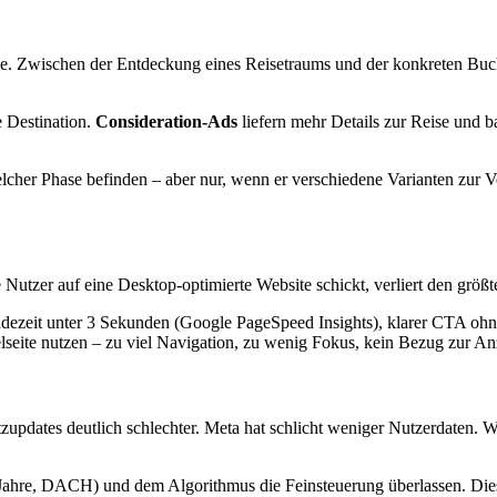
eige. Zwischen der Entdeckung eines Reisetraums und der konkreten Bu
e Destination.
Consideration-Ads
liefern mehr Details zur Reise und 
cher Phase befinden – aber nur, wenn er verschiedene Varianten zur Ve
zer auf eine Desktop-optimierte Website schickt, verliert den größte
dezeit unter 3 Sekunden (Google PageSpeed Insights), klarer CTA ohne S
lseite nutzen – zu viel Navigation, zu wenig Fokus, kein Bezug zur An
utzupdates deutlich schlechter. Meta hat schlicht weniger Nutzerdaten.
 Jahre, DACH) und dem Algorithmus die Feinsteuerung überlassen. Dies