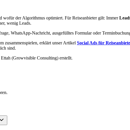
 wofür der Algorithmus optimiert. Für Reiseanbieter gilt: Immer
Lead
her, wenig Leads.
rage, WhatsApp-Nachricht, ausgefülltes Formular oder Terminbuchungs
em zusammenspielen, erklärt unser Artikel
Social Ads für Reiseanbiet
ich sind.
ttah (Growvisible Consulting) erstellt.
ren.