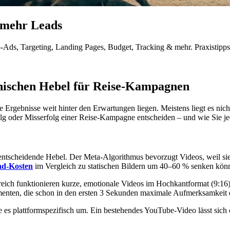
r mehr Leads
-Ads, Targeting, Landing Pages, Budget, Tracking & mehr. Praxistipps 
hnischen Hebel für Reise-Kampagnen
Ergebnisse weit hinter den Erwartungen liegen. Meistens liegt es nicht
folg oder Misserfolg einer Reise-Kampagne entscheiden – und wie Sie j
 entscheidende Hebel. Der Meta-Algorithmus bevorzugt Videos, weil si
ad-Kosten
im Vergleich zu statischen Bildern um 40–60 % senken kön
ich funktionieren kurze, emotionale Videos im Hochkantformat (9:16) 
omenten, die schon in den ersten 3 Sekunden maximale Aufmerksamkeit 
es plattformspezifisch um. Ein bestehendes YouTube-Video lässt sich