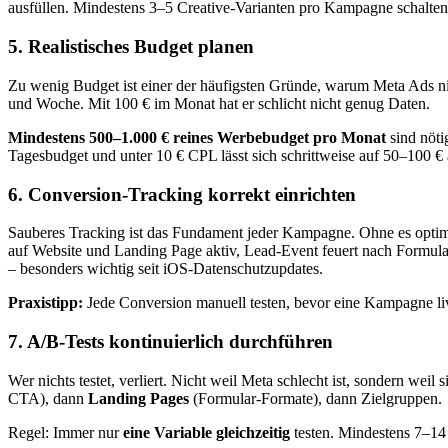
ausfüllen. Mindestens 3–5 Creative-Varianten pro Kampagne schalten 
5. Realistisches Budget planen
Zu wenig Budget ist einer der häufigsten Gründe, warum Meta Ads ni
und Woche. Mit 100 € im Monat hat er schlicht nicht genug Daten.
Mindestens 500–1.000 € reines Werbebudget pro Monat
sind nöti
Tagesbudget und unter 10 € CPL lässt sich schrittweise auf 50–100 €
6. Conversion-Tracking korrekt einrichten
Sauberes Tracking ist das Fundament jeder Kampagne. Ohne es optimi
auf Website und Landing Page aktiv, Lead-Event feuert nach Formula
– besonders wichtig seit iOS-Datenschutzupdates.
Praxistipp:
Jede Conversion manuell testen, bevor eine Kampagne liv
7. A/B-Tests kontinuierlich durchführen
Wer nichts testet, verliert. Nicht weil Meta schlecht ist, sondern we
CTA), dann
Landing Pages
(Formular-Formate), dann Zielgruppen.
Regel: Immer nur
eine Variable gleichzeitig
testen. Mindestens 7–14